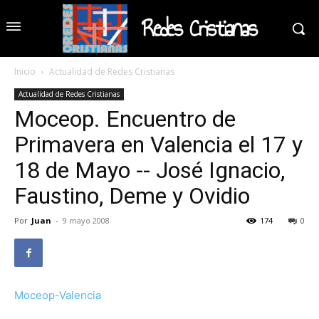
Redes Cristianas
Inicio
Actualidad de Redes Cristianas
Actualidad de Redes Cristianas
Moceop. Encuentro de
Primavera en Valencia el 17 y
18 de Mayo -- José Ignacio,
Faustino, Deme y Ovidio
Por
Juan
-
9 mayo 2008
174
0
Moceop-Valencia