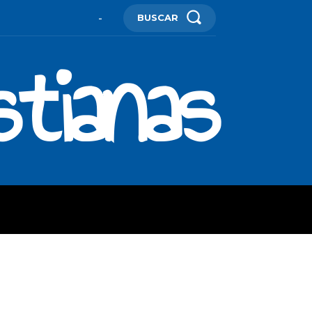
BUSCAR
-
stianas
ES
MORE