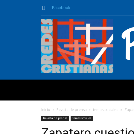
Facebook
QUIÉNES SO
Inicio
Revista de prensa
temas sociales
Zapat
Revista de prensa
temas sociales
Zapatero cuestio