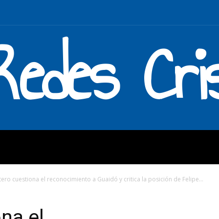
Redes Cri
MOS
QUÉ HACEMOS
ENLAC
ero cuestiona el reconocimiento a Guaidó y critica la posición de Felipe...
na el