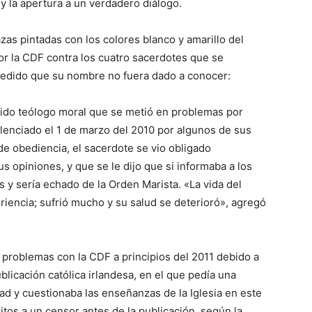
 y la apertura a un verdadero diálogo.
azas pintadas con los colores blanco y amarillo del
or la CDF contra los cuatro sacerdotes que se
pedido que su nombre no fuera dado a conocer:
cido teólogo moral que se metió en problemas por
ilenciado el 1 de marzo del 2010 por algunos de sus
 de obediencia, el sacerdote se vio obligado
s opiniones, y que se le dijo que si informaba a los
 y sería echado de la Orden Marista. «La vida del
iencia; sufrió mucho y su salud se deterioró», agregó
 problemas con la CDF a principios del 2011 debido a
blicación católica irlandesa, en el que pedía una
ad y cuestionaba las enseñanzas de la Iglesia en este
tos a un censor antes de la publicación, según la