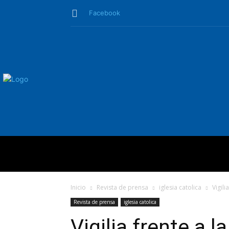
Facebook
QUIÉNES SO
Inicio
Revista de prensa
iglesia catolica
Vigili
Revista de prensa
iglesia catolica
Vigilia frente a 