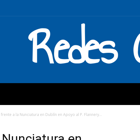
Redes C
MOS
QUÉ HACEMOS
ENLAC
a frente a la Nunciatura en Dublín en Apoyo al P. Flannery...
la Nunciatura en