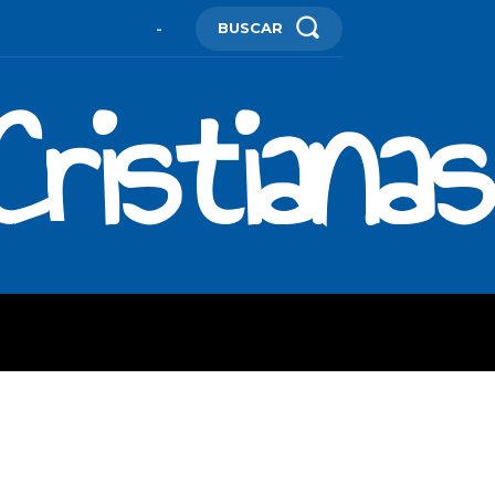
BUSCAR
-
ristianas
ES
MORE