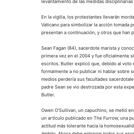
levantamiento de las medidas disciplinarias
En la vigilia, los protestantes llevarán mord
Vaticano para simbolizar la acción tomada p
presentan a continuación, y otros que han 
Sean Fagan (84), sacerdote marista y cono
primera vez en el 2004 y fue oficialmente s
escritos. Butler explicó que, debido al voto
formalmente a no publicar ni hablar sobre su
medios perdería sus facultades sacerdotales
padre Sean se vio destrozada por esta exper
Butler.
Owen O’Sullivan, un capuchino, se metió en
un artículo publicado en The Furrow, una pu
actitud más tolerante hacia la homosexualid
ámbito. Ahora debe entregar todos sus escri