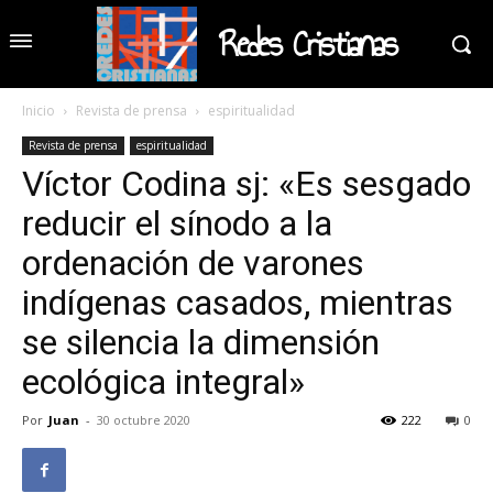
Redes Cristianas
Inicio
Revista de prensa
espiritualidad
Revista de prensa
espiritualidad
Víctor Codina sj: «Es sesgado
reducir el sínodo a la
ordenación de varones
indígenas casados, mientras
se silencia la dimensión
ecológica integral»
Por
Juan
-
30 octubre 2020
222
0