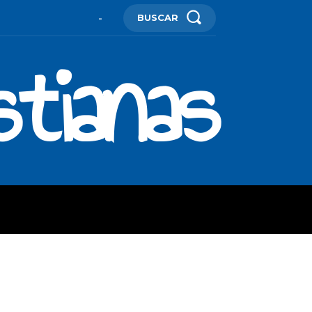
BUSCAR
-
stianas
ES
MORE