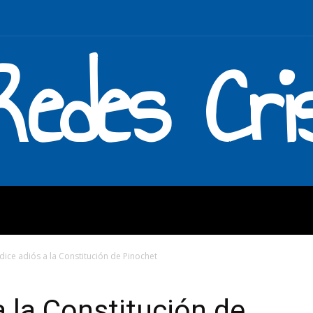
Redes Cri
MOS
QUÉ HACEMOS
ENLAC
 dice adiós a la Constitución de Pinochet
a la Constitución de