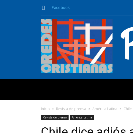
Facebook
QUIÉNES SO
Inicio
Revista de prensa
América Latina
Chile
Revista de prensa
América Latina
Chile dice adiós 