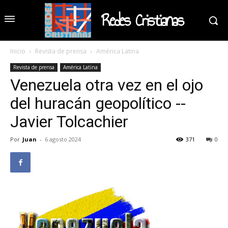
Redes Cristianas
Inicio
Revista de prensa
América Latina
Revista de prensa
América Latina
Venezuela otra vez en el ojo
del huracán geopolítico --
Javier Tolcachier
Por
Juan
-
6 agosto 2024
371
0