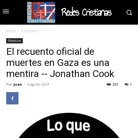
Redes Cristianas
Inicio
Palestina
Palestina
El recuento oficial de
muertes en Gaza es una
mentira -- Jonathan Cook
Por
Juan
-
6 agosto 2024
293
0