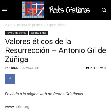
Redes Cristianas
Inicio
Revista de prensa
espiritualidad
Revista de prensa
espiritualidad
Valores éticos de la
Resurrección -- Antonio Gil de
Zúñiga
Por
Juan
-
26 mayo 2019
293
0
Enviado a la página web de Redes Cristianas
www.atrio.org