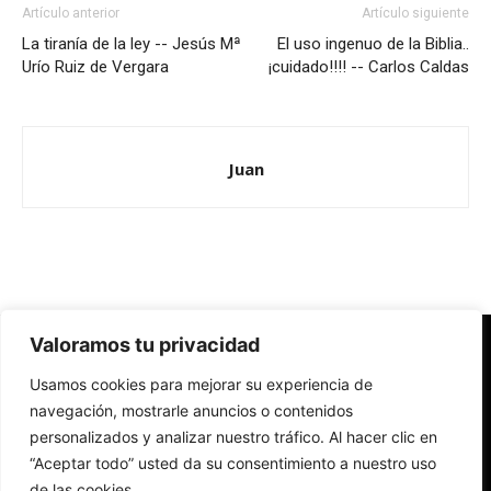
Artículo anterior
Artículo siguiente
La tiranía de la ley -- Jesús Mª
El uso ingenuo de la Biblia..
Urío Ruiz de Vergara
¡cuidado!!!! -- Carlos Caldas
Juan
Valoramos tu privacidad
Redes Cristianas
Usamos cookies para mejorar su experiencia de
Una mirada alternativa sobre la Iglesia católica y la sociedad
- Colectivos de Redes Cristianas
navegación, mostrarle anuncios o contenidos
personalizados y analizar nuestro tráfico. Al hacer clic en
“Aceptar todo” usted da su consentimiento a nuestro uso
de las cookies.