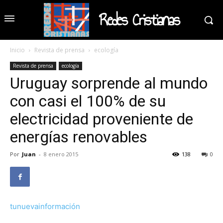
Redes Cristianas
Inicio
Revista de prensa
ecología
Revista de prensa
ecología
Uruguay sorprende al mundo
con casi el 100% de su
electricidad proveniente de
energías renovables
Por
Juan
-
8 enero 2015
138
0
tunuevainformación