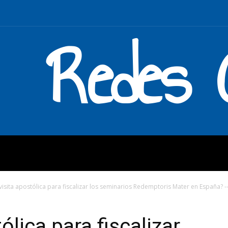
Redes C
MOS
QUÉ HACEMOS
ENLAC
visita apostólica para fiscalizar los seminarios Redemptoris Mater en España? --.
ólica para fiscalizar