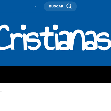
BUSCAR
-
ristianas
ES
MORE
..