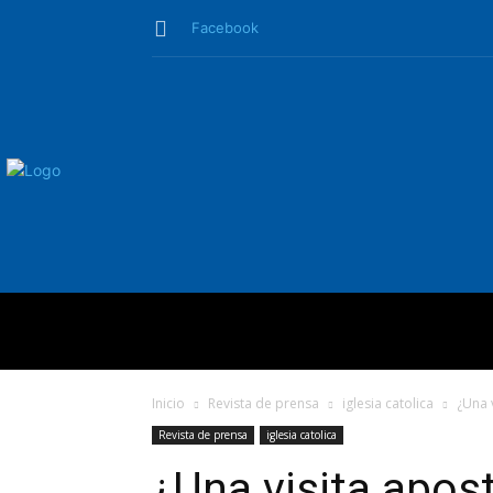
Facebook
QUIÉNES SO
Inicio
Revista de prensa
iglesia catolica
¿Una 
Revista de prensa
iglesia catolica
¿Una visita apost