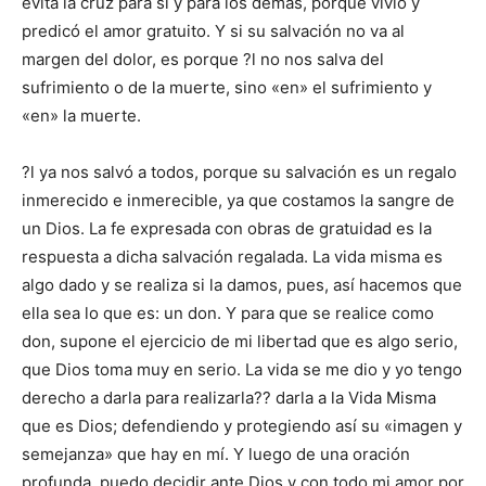
evita la cruz para sí y para los demás, porque vivió y
predicó el amor gratuito. Y si su salvación no va al
margen del dolor, es porque ?l no nos salva del
sufrimiento o de la muerte, sino «en» el sufrimiento y
«en» la muerte.
?l ya nos salvó a todos, porque su salvación es un regalo
inmerecido e inmerecible, ya que costamos la sangre de
un Dios. La fe expresada con obras de gratuidad es la
respuesta a dicha salvación regalada. La vida misma es
algo dado y se realiza si la damos, pues, así hacemos que
ella sea lo que es: un don. Y para que se realice como
don, supone el ejercicio de mi libertad que es algo serio,
que Dios toma muy en serio. La vida se me dio y yo tengo
derecho a darla para realizarla?? darla a la Vida Misma
que es Dios; defendiendo y protegiendo así su «imagen y
semejanza» que hay en mí. Y luego de una oración
profunda, puedo decidir ante Dios y con todo mi amor por