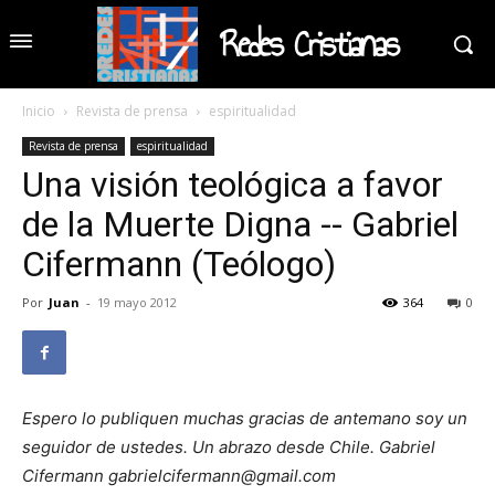
Redes Cristianas
Inicio
Revista de prensa
espiritualidad
Revista de prensa
espiritualidad
Una visión teológica a favor
de la Muerte Digna -- Gabriel
Cifermann (Teólogo)
Por
Juan
-
19 mayo 2012
364
0
Espero lo publiquen muchas gracias de antemano soy un
seguidor de ustedes. Un abrazo desde Chile. Gabriel
Cifermann gabrielcifermann@gmail.com