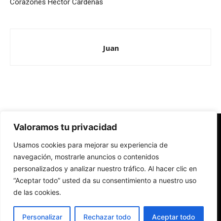
Corazones Héctor Cárdenas
Juan
Valoramos tu privacidad
Redes Cristianas
Usamos cookies para mejorar su experiencia de
Una mirada alternativa sobre la Iglesia católica y la sociedad
- Colectivos de Redes Cristianas
navegación, mostrarle anuncios o contenidos
personalizados y analizar nuestro tráfico. Al hacer clic en
“Aceptar todo” usted da su consentimiento a nuestro uso
de las cookies.
Personalizar
Rechazar todo
Aceptar todo