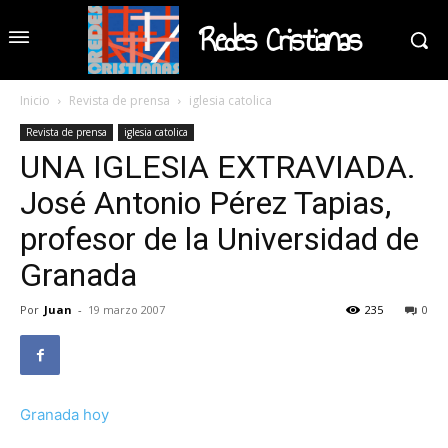
Redes Cristianas
Inicio
Revista de prensa
iglesia catolica
Revista de prensa
iglesia catolica
UNA IGLESIA EXTRAVIADA.
José Antonio Pérez Tapias,
profesor de la Universidad de
Granada
Por
Juan
-
19 marzo 2007
235
0
Granada hoy