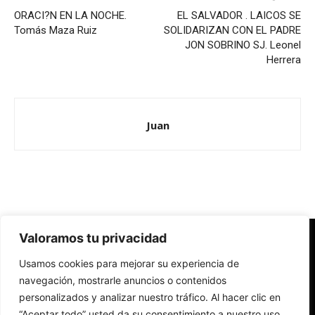
ORACI?N EN LA NOCHE.
EL SALVADOR . LAICOS SE
Tomás Maza Ruiz
SOLIDARIZAN CON EL PADRE
JON SOBRINO SJ. Leonel
Herrera
Juan
Valoramos tu privacidad
Redes Cristianas
Usamos cookies para mejorar su experiencia de
Una mirada alternativa sobre la Iglesia católica y la sociedad
- Colectivos de Redes Cristianas
navegación, mostrarle anuncios o contenidos
personalizados y analizar nuestro tráfico. Al hacer clic en
“Aceptar todo” usted da su consentimiento a nuestro uso