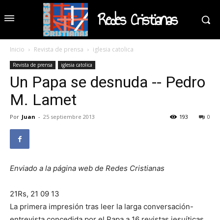
Redes Cristianas
Inicio
Revista de prensa
iglesia catolica
Revista de prensa
iglesia catolica
Un Papa se desnuda -- Pedro
M. Lamet
Por
Juan
-
25 septiembre 2013
193
0
Enviado a la página web de Redes Cristianas
21Rs, 21 09 13
La primera impresión tras leer la larga conversación-
entrevista concedida por el Papa a 16 revistas jesuíticas