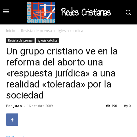
Redes Cristianas
Inicio
Revista de prensa
iglesia catolica
Revista de prensa
iglesia catolica
Un grupo cristiano ve en la
reforma del aborto una
«respuesta jurídica» a una
realidad «tolerada» por la
sociedad
Por
Juan
-
16 octubre 2009
190
0