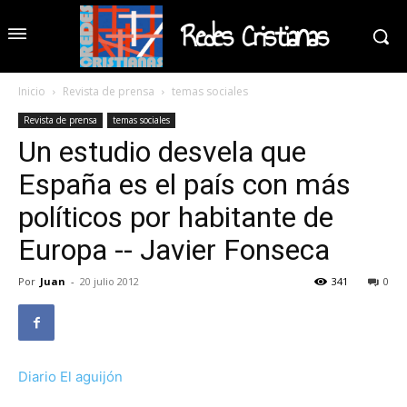
Redes Cristianas
Inicio
Revista de prensa
temas sociales
Revista de prensa
temas sociales
Un estudio desvela que
España es el país con más
políticos por habitante de
Europa -- Javier Fonseca
Por
Juan
-
20 julio 2012
341
0
Diario El aguijón