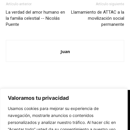
Artículo anterior
Artículo siguiente
La verdad del amor humano en
Llamamiento de ATTAC a la
la familia celestial -- Nicolás
movilización social
Puente
permanente
Juan
Valoramos tu privacidad
Redes Cristianas
Usamos cookies para mejorar su experiencia de
Una mirada alternativa sobre la Iglesia católica y la sociedad
- Colectivos de Redes Cristianas
navegación, mostrarle anuncios o contenidos
personalizados y analizar nuestro tráfico. Al hacer clic en
“Aceptar todo” usted da su consentimiento a nuestro uso