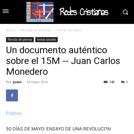
Redes Cristianas
Inicio
Revista de prensa
temas sociales
Revista de prensa
temas sociales
Un documento auténtico
sobre el 15M -- Juan Carlos
Monedero
Por
Juan
-
14 mayo 2016
148
0
Público
50 DÍAS DE MAYO: ENSAYO DE UNA REVOLUCI?N