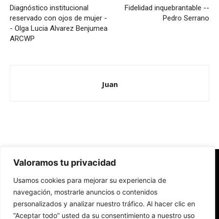
Diagnóstico institucional
Fidelidad inquebrantable --
reservado con ojos de mujer -
Pedro Serrano
- Olga Lucia Alvarez Benjumea
ARCWP
Juan
Valoramos tu privacidad
Redes Cristianas
Usamos cookies para mejorar su experiencia de
Una mirada alternativa sobre la Iglesia católica y la sociedad
- Colectivos de Redes Cristianas
navegación, mostrarle anuncios o contenidos
personalizados y analizar nuestro tráfico. Al hacer clic en
“Aceptar todo” usted da su consentimiento a nuestro uso