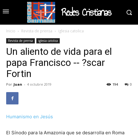
Redes Cristianas
Inicio
Revista de prensa
iglesia catolica
Revista de prensa
iglesia catolica
Un aliento de vida para el
papa Francisco -- ?scar
Fortin
Por
Juan
-
4 octubre 2019
194
0
Humanismo en Jesús
El Sínodo para la Amazonia que se desarrolla en Roma