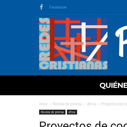
Facebook
QUIÉN
Inicio
Revista de prensa
áfrica
Proyectos de co
Revista de prensa
áfrica
Proyectos de co