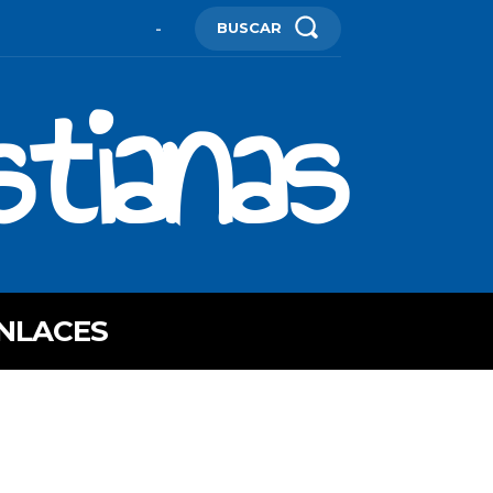
BUSCAR
-
stianas
NLACES