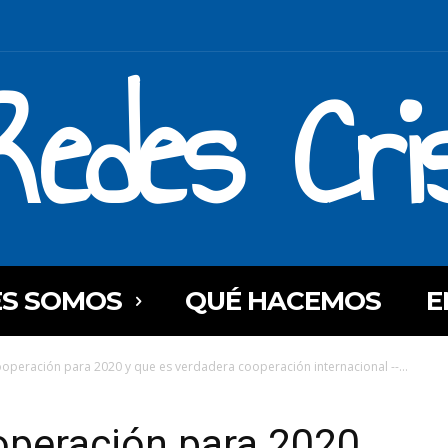
Redes Cri
ES SOMOS
QUÉ HACEMOS
E
operación para 2020 y que es verdadera cooperación internacional --...
operación para 2020