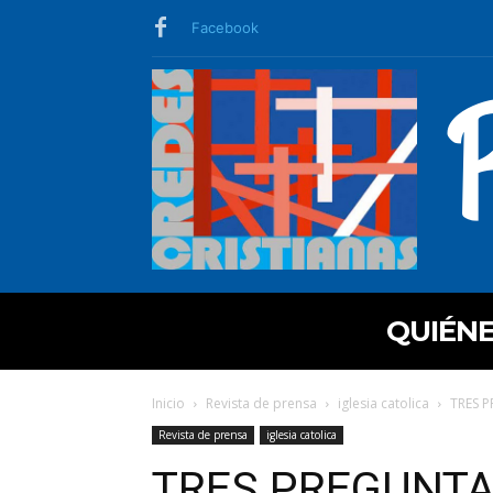
Facebook
QUIÉN
Inicio
Revista de prensa
iglesia catolica
TRES 
Revista de prensa
iglesia catolica
TRES PREGUNTA