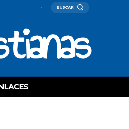
BUSCAR
-
stianas
NLACES