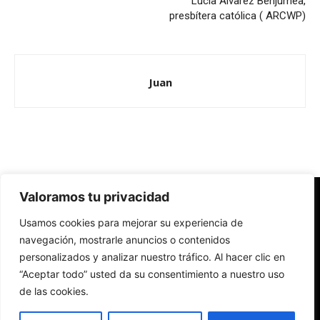
Lucía Álvarez Benjumea,
presbítera católica ( ARCWP)
Juan
Valoramos tu privacidad
Redes Cristianas
Usamos cookies para mejorar su experiencia de
Una mirada alternativa sobre la Iglesia católica y la sociedad
- Colectivos de Redes Cristianas
navegación, mostrarle anuncios o contenidos
personalizados y analizar nuestro tráfico. Al hacer clic en
“Aceptar todo” usted da su consentimiento a nuestro uso
de las cookies.