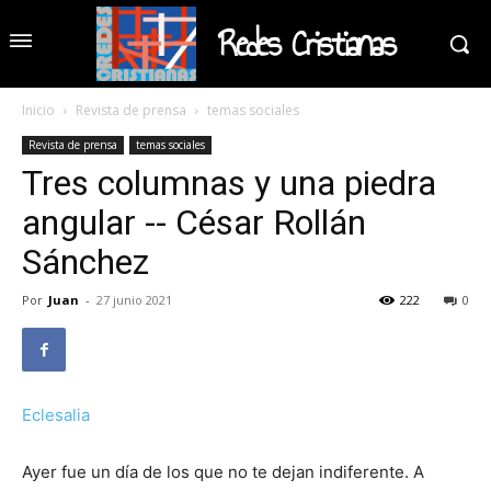
Redes Cristianas
Inicio
Revista de prensa
temas sociales
Revista de prensa
temas sociales
Tres columnas y una piedra
angular -- César Rollán
Sánchez
Por
Juan
-
27 junio 2021
222
0
Eclesalia
Ayer fue un día de los que no te dejan indiferente. A