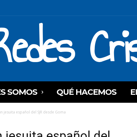
Redes Cri
ES SOMOS
QUÉ HACEMOS
E
n jesuita español del SJR desde Goma
 jesuita español del