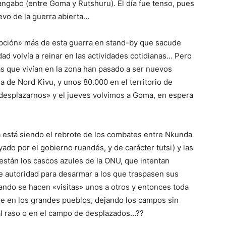
ngabo (entre Goma y Rutshuru). El día fue tenso, pues
evo de la guerra abierta…
pción» más de esta guerra en stand-by que sacude
idad volvía a reinar en las actividades cotidianas… Pero
s que vivían en la zona han pasado a ser nuevos
a de Nord Kivu, y unos 80.000 en el territorio de
desplazarnos» y el jueves volvimos a Goma, en espera
 está siendo el rebrote de los combates entre Nkunda
do por el gobierno ruandés, y de carácter tutsi) y las
stán los cascos azules de la ONU, que intentan
ne autoridad para desarmar a los que traspasen sus
ndo se hacen «visitas» unos a otros y entonces toda
e en los grandes pueblos, dejando los campos sin
 al raso o en el campo de desplazados…??