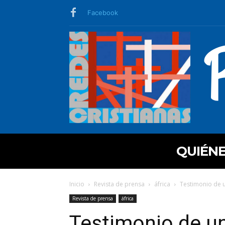
Facebook
QUIÉN
Inicio
Revista de prensa
áfrica
Testimonio de u
Revista de prensa
áfrica
Testimonio de un