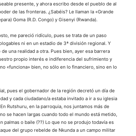
eable presente, y ahora escribo desde el pueblo de al
oder de las fronteras. ¿Sabéis? Le llaman la «Grande
separa) Goma (R.D. Congo) y Gisenyi (Rwanda).
sto, me pareció ridículo, pues se trata de un paso
logables ni en un estadio de 3ª división regional. Y
e de una realidad a otra. Pues bien, ayer esa barrera
estro propio interés e indiferencia del sufrimiento y
 «funciona» bien, no sólo en lo financiero, sino en lo
al, pues el gobernador de la región decretó un día de
idad y cada ciudadano/a estaba invitado a ir a su iglesia
. En Rutshuru, en la parroquia, nos juntamos más de
 no se hacen largas cuando todo el mundo está metido,
on palmas o baile (??) Lo que no se produjo todavía es
ataque del grupo rebelde de Nkunda a un campo militar