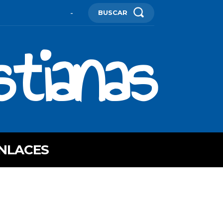
BUSCAR
-
stianas
NLACES