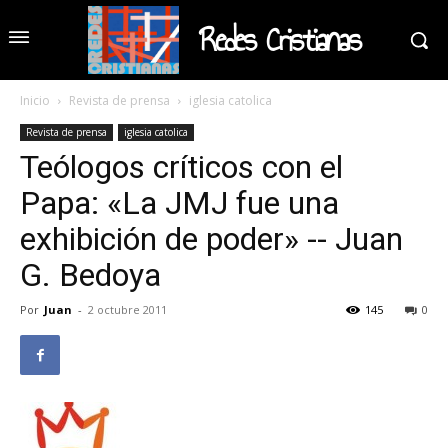
Redes Cristianas
Inicio
Revista de prensa
iglesia catolica
Revista de prensa
iglesia catolica
Teólogos críticos con el
Papa: «La JMJ fue una
exhibición de poder» -- Juan
G. Bedoya
Por
Juan
-
2 octubre 2011
145
0