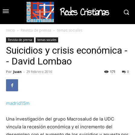
Redes Cristianas
Inicio
Revista de prensa
temas sociales
Revista de prensa
temas sociales
Suicidios y crisis económica -
- David Lombao
Por
Juan
-
29 febrero 2016
171
0
madrid15m
Una investigación del grupo Macrosalud de la UDC
vincula la recesión económica y el incremento del
desempleo con el aumento de los suicidios y apuesta por