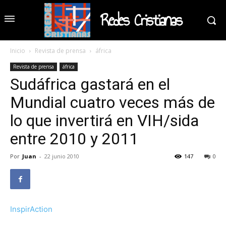
Redes Cristianas
Inicio
Revista de prensa
áfrica
Revista de prensa
áfrica
Sudáfrica gastará en el
Mundial cuatro veces más de
lo que invertirá en VIH/sida
entre 2010 y 2011
Por
Juan
-
22 junio 2010
147
0
InspirAction