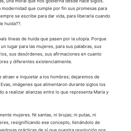
rras, una moral que nos gobierna desde hace siglos.
na modernidad que cumple por fin sus promesas para
empre se escribe para dar vida, para liberarla cuando
de huida??.
 país líneas de huida que pasen por la utopía. Porque
 un lugar para las mujeres, para sus palabras, sus
brios, sus desórdenes, sus afirmaciones en cuanto
bres y diferentes existencialmente.
e atraer e inquietar a los hombres; dejaremos de
 Evas, imágenes que alimentaron durante siglos los
o a realizar alianzas entre lo que representa María y
te mujeres. Ni santas, ni brujas; ni putas, ni
jeres, resignificando ese concepto, llenándolo de
ovedosas prácticas de sí que nuestra revolución nos