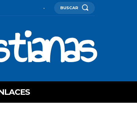
BUSCAR
-
stianas
NLACES