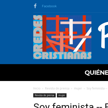
Facebook
QUIÉN
Inicio
Revista de prensa
mujer
Soy feminista -
Revista de prensa
mujer
Soy feminista --