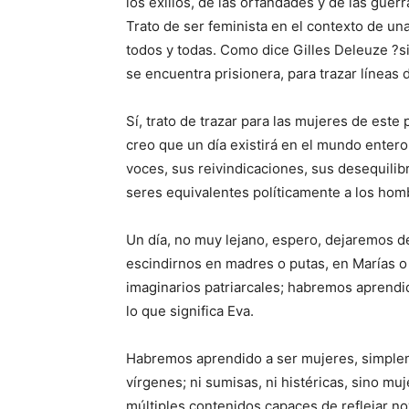
los exilios, de las orfandades y de las gue
Trato de ser feminista en el contexto de u
todos y todas. Como dice Gilles Deleuze ?si
se encuentra prisionera, para trazar líneas 
Sí, trato de trazar para las mujeres de este
creo que un día existirá en el mundo entero
voces, sus reivindicaciones, sus desequili
seres equivalentes políticamente a los hom
Un día, no muy lejano, espero, dejaremos d
escindirnos en madres o putas, en Marías o
imaginarios patriarcales; habremos aprendid
lo que significa Eva.
Habremos aprendido a ser mujeres, simplemen
vírgenes; ni sumisas, ni histéricas, sino mu
múltiples contenidos capaces de reflejar n