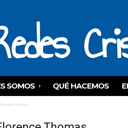
Redes Cri
ES SOMOS
QUÉ HACEMOS
E
- Florence Thomas
 Florence Thomas