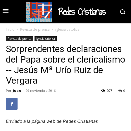
Redes Cristianas
Inicio
Revista de prensa
iglesia catolica
Revista de prensa
iglesia catolica
Sorprendentes declaraciones
del Papa sobre el clericalismo
-- Jesús Mª Urío Ruiz de
Vergara
Por
Juan
-
29 noviembre 2016
207
0
Enviado a la página web de Redes Cristianas