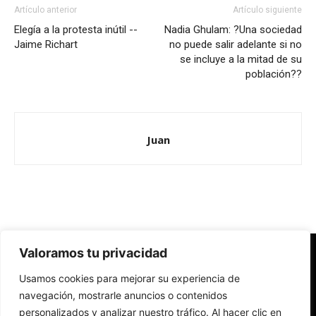
Artículo anterior
Artículo siguiente
Elegía a la protesta inútil --
Nadia Ghulam: ?Una sociedad
Jaime Richart
no puede salir adelante si no
se incluye a la mitad de su
población??
Juan
Valoramos tu privacidad
Redes Cristianas
Usamos cookies para mejorar su experiencia de
Una mirada alternativa sobre la Iglesia católica y la sociedad
- Colectivos de Redes Cristianas
navegación, mostrarle anuncios o contenidos
personalizados y analizar nuestro tráfico. Al hacer clic en