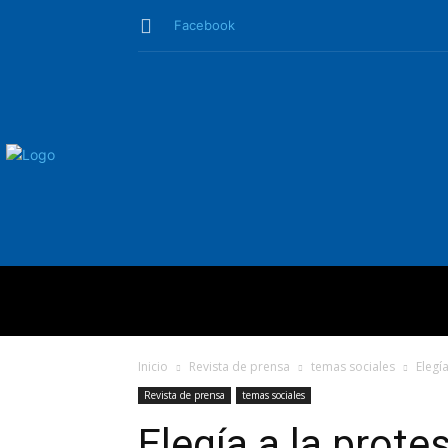
Facebook
QUIÉNES SO
Inicio
Revista de prensa
temas sociales
Elegía
Revista de prensa
temas sociales
Elegía a la protes