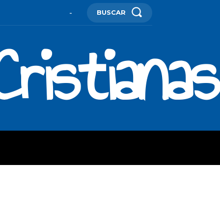
BUSCAR
-
ristianas
ES
MORE