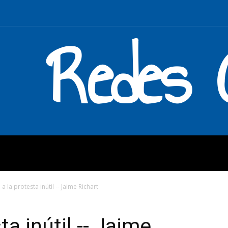
Redes C
MOS
QUÉ HACEMOS
ENLAC
 a la protesta inútil -- Jaime Richart
ta inútil -- Jaime