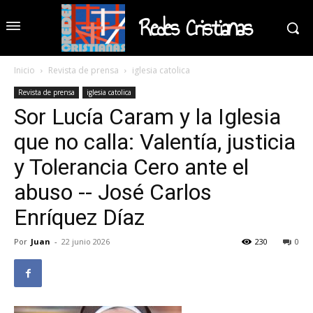
Redes Cristianas
Inicio
Revista de prensa
iglesia catolica
Revista de prensa
iglesia catolica
Sor Lucía Caram y la Iglesia
que no calla: Valentía, justicia
y Tolerancia Cero ante el
abuso -- José Carlos
Enríquez Díaz
Por
Juan
-
22 junio 2026
230
0