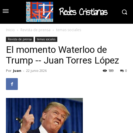
Redes Cristianas
Inicio
Revista de prensa
temas sociales
Revista de prensa
temas sociales
El momento Waterloo de
Trump -- Juan Torres López
Por
Juan
-
22 junio 2026
189
0