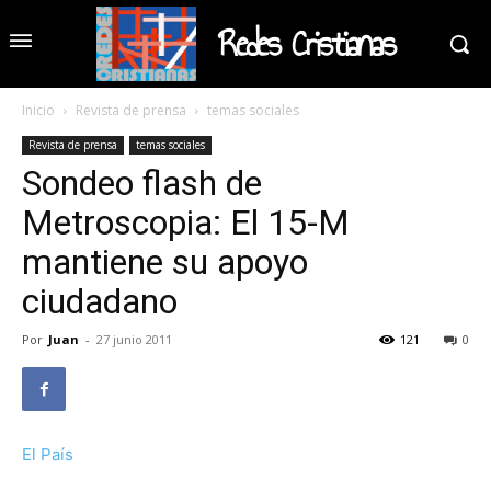
Redes Cristianas
Inicio
Revista de prensa
temas sociales
Revista de prensa
temas sociales
Sondeo flash de
Metroscopia: El 15-M
mantiene su apoyo
ciudadano
Por
Juan
-
27 junio 2011
121
0
El País