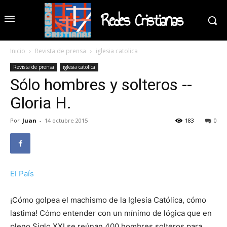
Redes Cristianas
Inicio
Revista de prensa
iglesia catolica
Revista de prensa
iglesia catolica
Sólo hombres y solteros --
Gloria H.
Por
Juan
-
14 octubre 2015
183
0
El País
¡Cómo golpea el machismo de la Iglesia Católica, cómo
lastima! Cómo entender con un mínimo de lógica que en
pleno Siglo XXI se reúnan 400 hombres solteros para