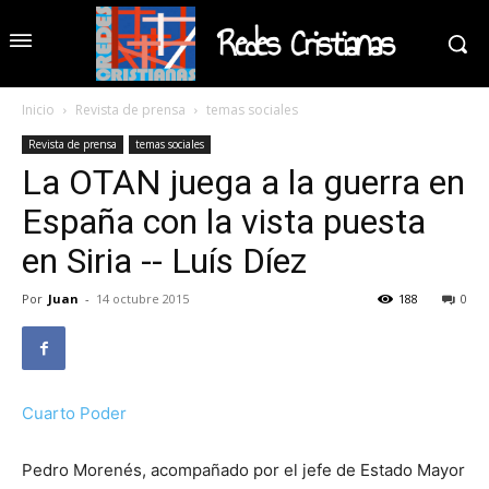
Redes Cristianas
Inicio
Revista de prensa
temas sociales
Revista de prensa
temas sociales
La OTAN juega a la guerra en
España con la vista puesta
en Siria -- Luís Díez
Por
Juan
-
14 octubre 2015
188
0
Cuarto Poder
Pedro Morenés, acompañado por el jefe de Estado Mayor