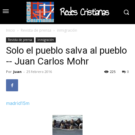
Redes Cristianas
Inicio
Revista de prensa
inmigración
Revista de prensa
inmigración
Solo el pueblo salva al pueblo
-- Juan Carlos Mohr
Por
Juan
-
25 febrero 2016
225
0
madrid15m