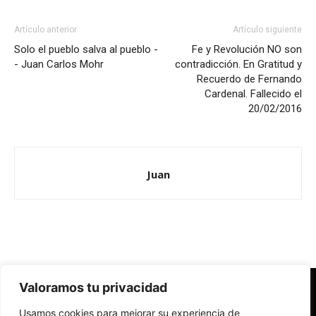
Artículo anterior
Artículo siguiente
Solo el pueblo salva al pueblo -
Fe y Revolución NO son
- Juan Carlos Mohr
contradicción. En Gratitud y
Recuerdo de Fernando
Cardenal. Fallecido el
20/02/2016
Juan
Valoramos tu privacidad
Redes Cristianas
Usamos cookies para mejorar su experiencia de
Una mirada alternativa sobre la Iglesia católica y la sociedad