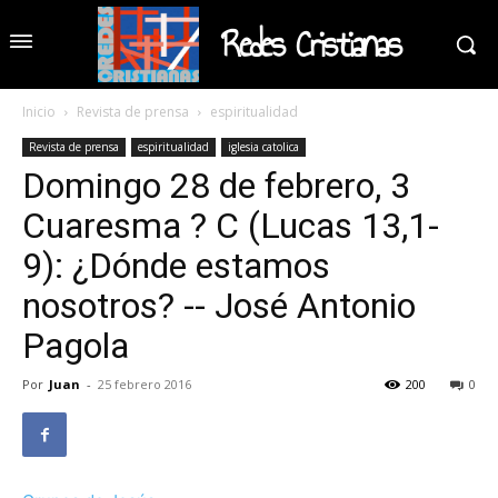
Redes Cristianas
Inicio
Revista de prensa
espiritualidad
Revista de prensa
espiritualidad
iglesia catolica
Domingo 28 de febrero, 3
Cuaresma ? C (Lucas 13,1-
9): ¿Dónde estamos
nosotros? -- José Antonio
Pagola
Por
Juan
-
25 febrero 2016
200
0