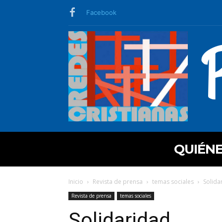
Facebook
QUIÉN
Inicio
Revista de prensa
temas sociales
Solida
Revista de prensa
temas sociales
Solidaridad