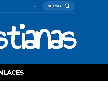
BUSCAR
-
stianas
NLACES