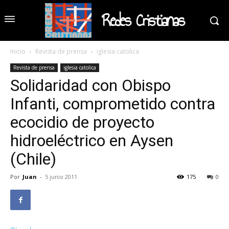
Redes Cristianas
Inicio
Revista de prensa
iglesia catolica
Revista de prensa
iglesia catolica
Solidaridad con Obispo
Infanti, comprometido contra
ecocidio de proyecto
hidroeléctrico en Aysen
(Chile)
Por
Juan
-
5 junio 2011
175
0