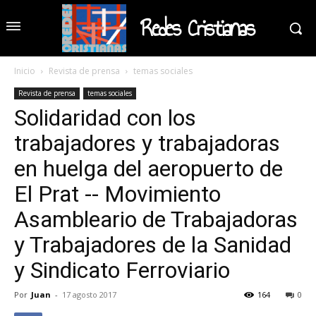
Redes Cristianas
Inicio
Revista de prensa
temas sociales
Revista de prensa
temas sociales
Solidaridad con los
trabajadores y trabajadoras
en huelga del aeropuerto de
El Prat -- Movimiento
Asambleario de Trabajadoras
y Trabajadores de la Sanidad
y Sindicato Ferroviario
Por
Juan
-
17 agosto 2017
164
0