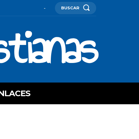
BUSCAR
-
stianas
NLACES