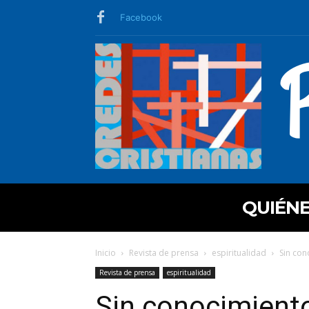
Facebook
QUIÉN
Inicio
Revista de prensa
espiritualidad
Sin con
Revista de prensa
espiritualidad
Sin conocimient