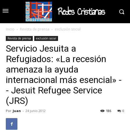
Redes Cristianas
Inicio
Revista de prensa
exclusión social
Revista de prensa
exclusión social
Servicio Jesuita a
Refugiados: «La recesión
amenaza la ayuda
internacional más esencial» -
- Jesuit Refugee Service
(JRS)
Por
Juan
-
24 junio 2012
186
0