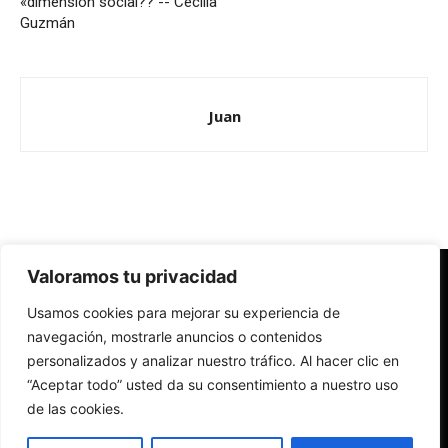
«dimensión social?? -- Cecilia
Guzmán
Juan
Valoramos tu privacidad
Redes Cristianas
Usamos cookies para mejorar su experiencia de
Una mirada alternativa sobre la Iglesia católica y la sociedad
- Colectivos de Redes Cristianas
navegación, mostrarle anuncios o contenidos
personalizados y analizar nuestro tráfico. Al hacer clic en
“Aceptar todo” usted da su consentimiento a nuestro uso
de las cookies.