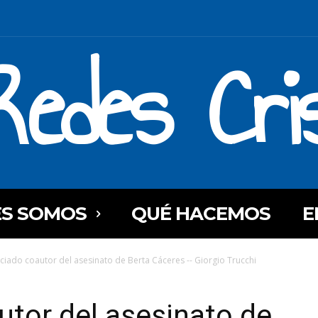
Redes Cri
ES SOMOS
QUÉ HACEMOS
E
ciado coautor del asesinato de Berta Cáceres -- Giorgio Trucchi
tor del asesinato de