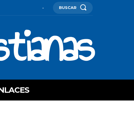
BUSCAR
-
stianas
NLACES