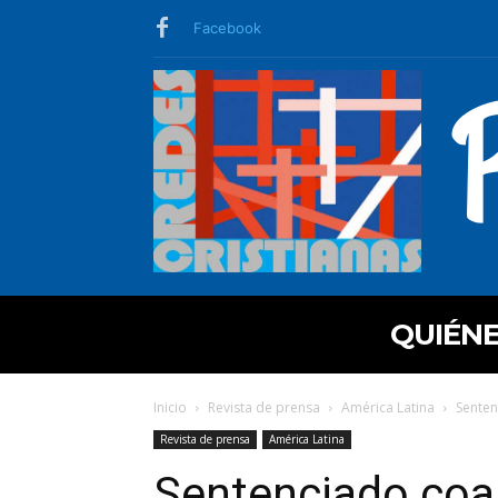
Facebook
QUIÉN
Inicio
Revista de prensa
América Latina
Senten
Revista de prensa
América Latina
Sentenciado coau