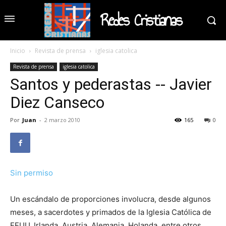
Redes Cristianas
Inicio
Revista de prensa
iglesia catolica
Revista de prensa
iglesia catolica
Santos y pederastas -- Javier
Diez Canseco
Por
Juan
-
2 marzo 2010
165
0
Sin permiso
Un escándalo de proporciones involucra, desde algunos
meses, a sacerdotes y primados de la Iglesia Católica de
EEUU, Irlanda, Austria, Alemania, Holanda, entre otros