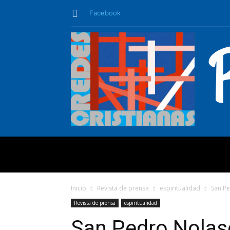
Facebook
QUIÉNES SO
Inicio
Revista de prensa
espiritualidad
San Pe
Revista de prensa
espiritualidad
San Pedro Nolasc