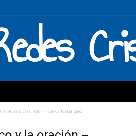
Redes Cri
MOS
QUÉ HACEMOS
ENLAC
dro Nolasco y la oración -- José Carlos Enríquez
o y la oración --