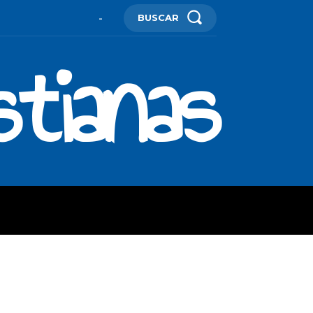
BUSCAR
-
stianas
ES
MORE