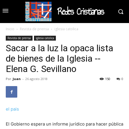
Redes Cristianas
Inicio
Revista de prensa
iglesia catolica
Revista de prensa
iglesia catolica
Sacar a la luz la opaca lista
de bienes de la Iglesia --
Elena G. Sevillano
Por
Juan
-
26 agosto 2018
150
0
el pais
El Gobierno espera un informe jurídico para hacer pública