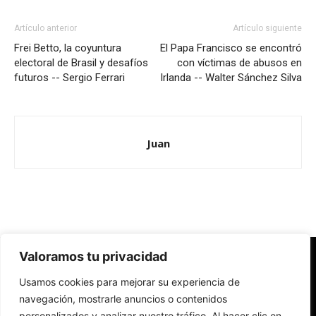
Artículo anterior
Artículo siguiente
Frei Betto, la coyuntura
El Papa Francisco se encontró
electoral de Brasil y desafíos
con víctimas de abusos en
futuros -- Sergio Ferrari
Irlanda -- Walter Sánchez Silva
Juan
Valoramos tu privacidad
Redes Cristianas
Usamos cookies para mejorar su experiencia de
Una mirada alternativa sobre la Iglesia católica y la sociedad
- Colectivos de Redes Cristianas
navegación, mostrarle anuncios o contenidos
personalizados y analizar nuestro tráfico. Al hacer clic en