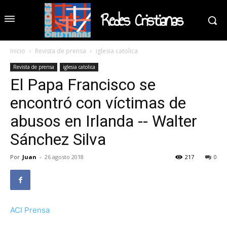
Redes Cristianas
Inicio
Revista de prensa
iglesia catolica
Revista de prensa
iglesia catolica
El Papa Francisco se
encontró con víctimas de
abusos en Irlanda -- Walter
Sánchez Silva
Por
Juan
-
26 agosto 2018
217
0
ACI Prensa