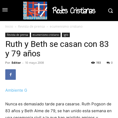
Redes Cristianas
Inicio
Revista de prensa
ecumenismo cristiano
Revista de prensa
ecumenismo cristiano
lgtb
Ruth y Beth se casan con 83
y 79 años
Por
Editor
-
10 mayo 2008
193
0
Ambiente G
Nunca es demasiado tarde para casarse. Ruth Pogson de
83 años y Beth Aime de 79, se han unido esta semana en
una ceremonia civil a la que han asistido amigos y