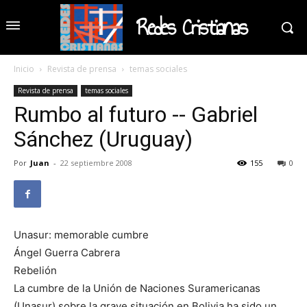
Redes Cristianas
Inicio
Revista de prensa
temas sociales
Revista de prensa
temas sociales
Rumbo al futuro -- Gabriel
Sánchez (Uruguay)
Por
Juan
-
22 septiembre 2008
155
0
Unasur: memorable cumbre
Ángel Guerra Cabrera
Rebelión
La cumbre de la Unión de Naciones Suramericanas
(Unasur) sobre la grave situación en Bolivia ha sido un