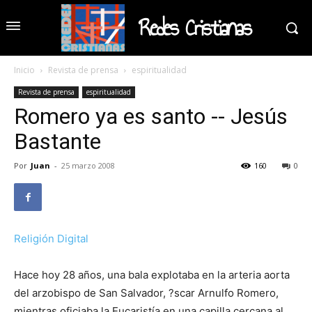
Redes Cristianas
Inicio
Revista de prensa
espiritualidad
Revista de prensa
espiritualidad
Romero ya es santo -- Jesús
Bastante
Por
Juan
-
25 marzo 2008
160
0
Religión Digital
Hace hoy 28 años, una bala explotaba en la arteria aorta
del arzobispo de San Salvador, ?scar Arnulfo Romero,
mientras oficiaba la Eucaristía en una capilla cercana al