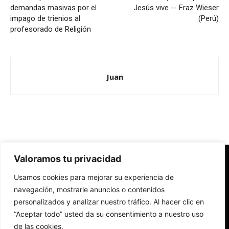
demandas masivas por el
Jesús vive -- Fraz Wieser
impago de trienios al
(Perú)
profesorado de Religión
Juan
Valoramos tu privacidad
Redes Cristianas
Usamos cookies para mejorar su experiencia de
Una mirada alternativa sobre la Iglesia católica y la sociedad
- Colectivos de Redes Cristianas
navegación, mostrarle anuncios o contenidos
personalizados y analizar nuestro tráfico. Al hacer clic en
“Aceptar todo” usted da su consentimiento a nuestro uso
de las cookies.