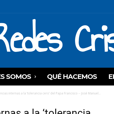
Redes Cri
ES SOMOS
QUÉ HACEMOS
E
ncias internas a la ‘tolerancia cero’ del Papa Francisco -- José Manuel...
rnas a la ‘tolerancia