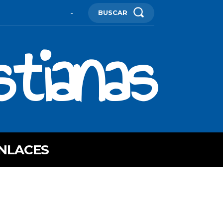
BUSCAR
-
stianas
NLACES