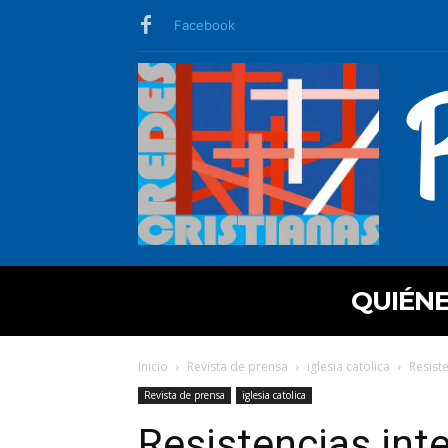
Facebook
QUIÉN
Inicio
Revista de prensa
iglesia catolica
Resiste
Revista de prensa
iglesia catolica
Resistencias inte