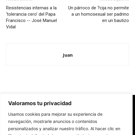
Resistencias internas a la
Un párroco de ?cija no permite
‘tolerancia cero’ del Papa
a un homosexual ser padrino
Francisco -- José Manuel
en un bautizo
Vidal
Juan
Valoramos tu privacidad
Redes Cristianas
Usamos cookies para mejorar su experiencia de
Una mirada alternativa sobre la Iglesia católica y la sociedad
- Colectivos de Redes Cristianas
navegación, mostrarle anuncios o contenidos
personalizados y analizar nuestro tráfico. Al hacer clic en