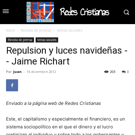
Redes Cristianas
Inicio
Revista de prensa
temas sociales
Revista de prensa
temas sociales
Repulsion y luces navideñas -
- Jaime Richart
Por
Juan
-
16 diciembre 2012
203
0
Enviado a la página web de Redes Cristianas
Este, el capitalismo y especialmente el financiero, es un
sistema sociopolítico en el que el dinero y el lucro
cretinizan al individuo y sobre todo a los gobernantes y